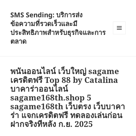
SMS Sending: บริการส่ง
ข้อความที่รวดเร็วและมี
ประสิทธิภาพสำหรับธุรกิจและการ
เมนู
ตลาด
และวิด
เจ็ต
พนันออนไลน์ เว็บใหญ่ sagame
เครดิตฟรี Top 88 by Catalina
บาคาร่าออนไลน์
sagame168th.shop 5
sagame168th เว็บตรง เว็บบาคา
ร่า แจกเครดิตฟรี ทดลองเล่นก่อน
ฝากจริงทีหลัง ก.ย. 2025