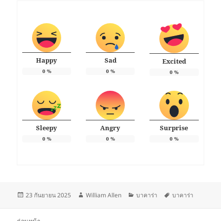
Happy
Sad
Excited
0
%
0
%
0
%
Sleepy
Angry
Surprise
0
%
0
%
0
%
เขียน
ผู้
หมวด
ป้าย
23 กันยายน 2025
William Allen
บาคาร่า
บาคาร่า
เมื่อ
เขียน
หมู่
กำกับ
แนะแนว