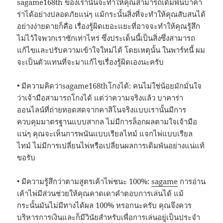
sagame168th ของเรานั้นจะทำให้คุณสามารถเดิมพันบาคา
ร่าได้อย่างปลอดภัยแน่ๆ แม้กระนั้นสิ่งที่จะทำให้คุณสับสนได้
อย่างง่ายดายก็คือ เรื่องรู้ผิดเยอะแยะที่อาจจะทำให้คุณรู้สึก
ไม่ไว้ใจพวกเราซักเท่าไหร่ ซึ่งประเด็นนี้เป็นสิ่งซึ่งสามารถ
แก้ไขและปรับความเข้าใจใหม่ได้ โดยเหตุนั้น ในพาร์ทนี้ ผม
จะเป็นตัวแทนที่จะมาแก้ไขเรื่องรู้ผิดเองนะครับ
• มีความคิดว่าsagame168thโกงได้: คนไม่ใช่น้อยมักมั่นใจ
ว่าเจ้ามือสามารถโกงได้ แต่ว่าความจริงแล้ว บาคาร่า
ออนไลน์ที่ถ่ายทอดสดจากคาสิโนจริงแบบเรานั้นมีการ
ควบคุมมาตรฐานแบบสากล ไม่มีการล็อกผลตามใจเจ้ามือ
แน่ๆ คุณจะเห็นการพนันแบบเรียลไทม์ แจกไพ่แบบเรียล
ไทม์ ไม่มีการเปลี่ยนไพ่หรือเปลี่ยนผลการเดิมพันอย่างแน่แท้
ขอรับ
• มีความรู้สึกว่าตามสูตรเค้าไพ่ชนะ 100%:
sagame
การอ่าน
เค้าไพ่มีส่วนช่วยให้คุณคาดเดาคำตอบการเล่นได้ แม้
กระนั้นมันไม่มีทางได้ผล 100% หรอกนะครับ คุณจึงควร
บริหารการเงินและก็มีวินัยสำหรับเพื่อการเล่นอยู่เป็นประจำ