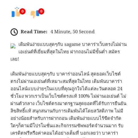
0
0
Read Time:
4 Minute, 50 Second
เดิมพันง่ายแบบสุดๆกับ sagame บาคาร่าเว็บตรงไม่ผ่าน
เอเย่นต์ที่เยี่ยมที่สุดในไทย ฝากถอนไม่มีขั้นต่ำ สมัคร
เลย!
เดิมพันง่ายแบบสุดๆกับ บาคาร่าออนไลน์ สุดยอดเว็บไซต์
ตรงไม่ผ่านเอเย่นต์ที่เหมาะสมที่สุดในไทย เดิมพันบาคาร่า
ออนไลน์แบบง่ายๆในแบบที่คุณถูกใจได้แต่ละวันตลอด 24
ชั่วโมง พวกเราเป็นเว็บไซต์ตรงแท้ 100% ไม่ผ่านเอเย่นต์ ไม่
ผ่านตัวกลาง เว็บไซต์ตรงมาตรฐานสุดยอดที่ได้รับการยืนยัน
ลิขสิทธิ์แท้ สนุกสนานกับการเดิมพันได้โดยสวัสดิภาพ ไม่มี
อย่างน้อยสำหรับการฝากถอน เดิมพันง่ายแบบไร้ขีดจำกัด
ใดๆก็ตามมีโปรโมชั่นและกิจกรรมซัพพอร์ตจำนวนมาก รับ
เครดิตฟรีหรือค่าคอมได้อย่างเต็มที่ บอกเลยว่า บาคาร่า