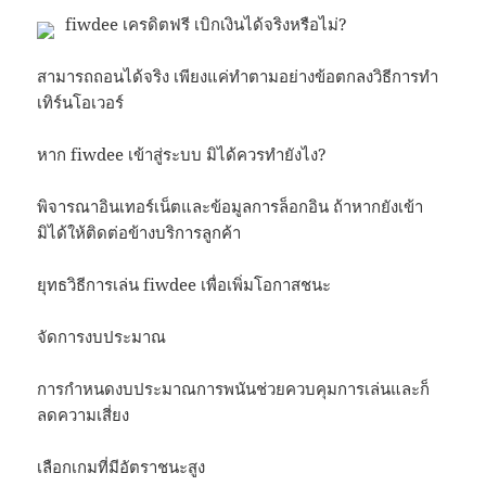
fiwdee เครดิตฟรี เบิกเงินได้จริงหรือไม่?
สามารถถอนได้จริง เพียงแค่ทำตามอย่างข้อตกลงวิธีการทำ
เทิร์นโอเวอร์
หาก fiwdee เข้าสู่ระบบ มิได้ควรทำยังไง?
พิจารณาอินเทอร์เน็ตและข้อมูลการล็อกอิน ถ้าหากยังเข้า
มิได้ให้ติดต่อข้างบริการลูกค้า
ยุทธวิธีการเล่น fiwdee เพื่อเพิ่มโอกาสชนะ
จัดการงบประมาณ
การกำหนดงบประมาณการพนันช่วยควบคุมการเล่นและก็
ลดความเสี่ยง
เลือกเกมที่มีอัตราชนะสูง