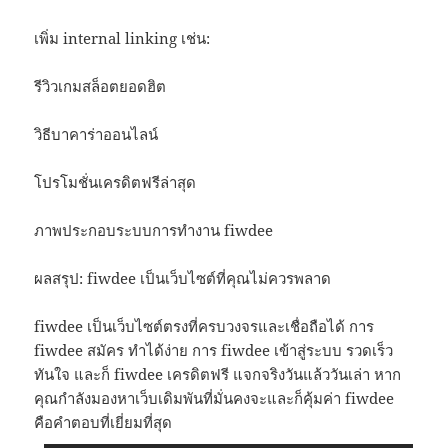
เพิ่ม internal linking เช่น:
รีวิวเกมสล็อตยอดฮิต
วิธีบาคาร่าออนไลน์
โปรโมชั่นเครดิตฟรีล่าสุด
ภาพประกอบระบบการทำงาน fiwdee
ผลสรุป: fiwdee เป็นเว็บไซต์ที่คุณไม่ควรพลาด
fiwdee เป็นเว็บไซต์ตรงที่ครบวงจรและเชื่อถือได้ การ
fiwdee สมัคร ทำได้ง่าย การ fiwdee เข้าสู่ระบบ รวดเร็ว
ทันใจ และก็ fiwdee เครดิตฟรี แจกจริงวันแล้ววันเล่า หาก
คุณกำลังมองหาเว็บเดิมพันที่มั่นคงจะและก็คุ้มค่า fiwdee
คือคำตอบที่เยี่ยมที่สุด