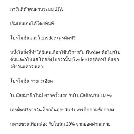
การันตีตัวตนผ่านระบบ 2FA
เริ่มเล่นเกมได้โดยทันที
โปรโมชั่นและก็ fiwdee เครดิตฟรี
หนึ่งในสิ่งที่ทำให้ผู้เล่นเลือกใช้บริการกับ fiwdee คือโปรโม
ชั่นและก็โบนัส โดยยิ่งไปกว่านั้น fiwdee เครดิตฟรี ที่แจก
จริงวันแล้ววันเล่า:
โปรโมชั่น รายละเอียด
โบนัสสมาชิกใหม่ ฝากครั้งแรก รับโบนัสต้อนรับ 100%
เครดิตฟรีรายวัน ล็อกอินทุกๆวัน รับเครดิตตามข้อตกลง
สหายชวนเพื่อนพ้อง รับโบนัส 20% จากยอดฝากสหาย