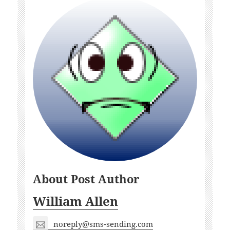
About Post Author
William Allen
noreply@sms-sending.com