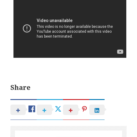
Share