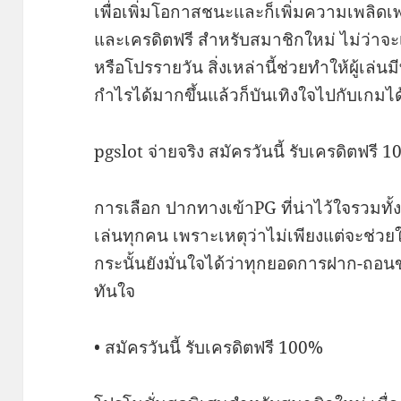
เพื่อเพิ่มโอกาสชนะและก็เพิ่มความเพลิดเพ
และเครดิตฟรี สำหรับสมาชิกใหม่ ไม่ว่าจะ
หรือโปรรายวัน สิ่งเหล่านี้ช่วยทำให้ผู้เล่
กำไรได้มากขึ้นแล้วก็บันเทิงใจไปกับเกมไ
pgslot จ่ายจริง สมัครวันนี้ รับเครดิตฟรี
การเลือก ปากทางเข้าPG ที่น่าไว้ใจรวมทั้งจ
เล่นทุกคน เพราะเหตุว่าไม่เพียงแต่จะช่วย
กระนั้นยังมั่นใจได้ว่าทุกยอดการฝาก-ถอน
ทันใจ
• สมัครวันนี้ รับเครดิตฟรี 100%