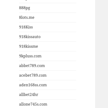
888pg
8lots.me
918Kiss
918kissauto
918kissme
9kpluss.com
abbet789.com
acebet789.com
aden168ss.com
allbet24hr
allone745s.com