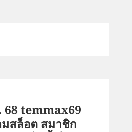
. 68 temmax69
กมสล็อต สมาชิก