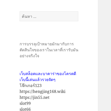
ค้นหา
สำหรับ:
การบรรลุเป้าหมายมักมากับการ
ตัดสินใจของเราในเวลาที่เรารับมัน
อย่างจริงใจ
เว็บสล็อตและบาคาร่าของโครตดี
เว็บนี้เล่นแล้วรวยจัดๆ
โจ๊กเกอร์123
https://hengjing168.wiki
https://jin55.net
slot99
slot66