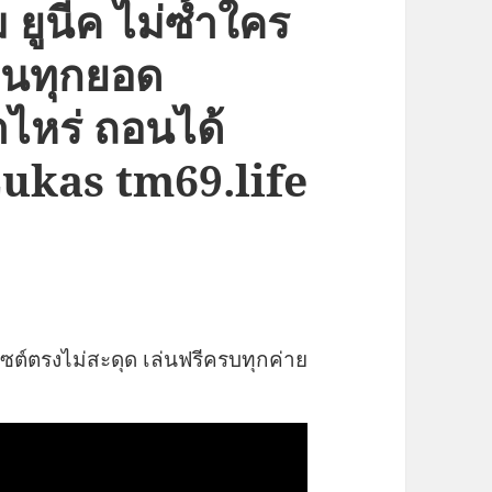
 ยูนีค ไม่ซ้ำใคร
คืนทุกยอด
ไหร่ ถอนได้
 Lukas tm69.life
ซต์ตรงไม่สะดุด เล่นฟรีครบทุกค่าย