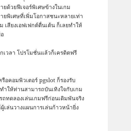
ายด้วยฟีเจอร์พิเศษข้างในเกม
หมายพิเศษที่เพิ่มโอกาสชนะหลายเท่า
เสียงเอฟเฟกต์ตื่นเต้น ก็เลยทำให้
่อ
ุกเวลา โปรโมชั่นแล้วก็เครดิตฟรี
 หรือคอมพิวเตอร์ pgslot ก็รองรับ
d ทำให้ท่านสามารถบันเทิงใจกับเกม
รถทดลองเล่นเกมฟรีก่อนเดิมพันจริง
้ผู้เล่นวางแผนการเล่นก้าวหน้ายิ่ง