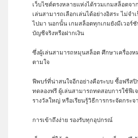
เว็บไซต์ตรงหลายแห่งได้รวมเกมสล็อตจากท
เล่นสามารถเลือกเล่นได้อย่างอิสระ ไม่จำ
ไปมา นอกนั้น เกมสล็อตทุกเกมยังมีเวอร์ชั
บัญชีจริงหรือฝากเงิน
ซึ่งผู้เล่นสามารถหมุนสล็อต ศึกษาเครื่อง
ตามใจ
ฟีพบร์ที่น่าสนใจอีกอย่างคือระบบ ซื้อฟรีสปิ
ทดลองฟรี ผู้เล่นสามารถทดสอบการใช้ฟีเจ
รางวัลใหญ่ หรือเรียนรู้วิธีการกระจัดกระ
การเข้าถึงง่าย รองรับทุกอุปกรณ์