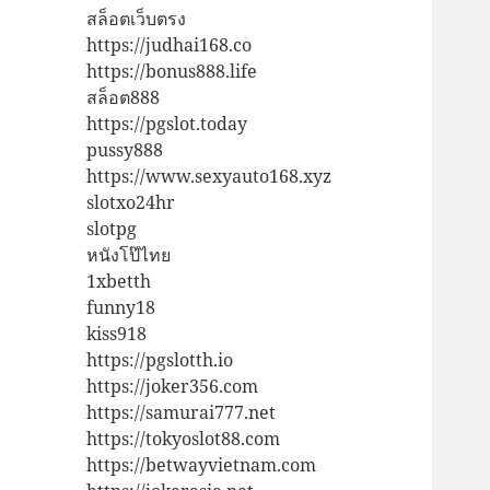
สล็อตเว็บตรง
https://judhai168.co
https://bonus888.life
สล็อต888
https://pgslot.today
pussy888
https://www.sexyauto168.xyz
slotxo24hr
slotpg
หนังโป๊ไทย
1xbetth
funny18
kiss918
https://pgslotth.io
https://joker356.com
https://samurai777.net
https://tokyoslot88.com
https://betwayvietnam.com