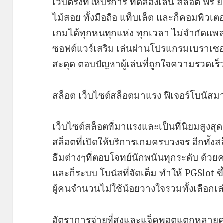
เว็บตรงที่ให้บริการ ทดลองเล่น สล็อต ฟรี ย
ไม้สอย ทั้งมือถือ แท็บเล็ต และก็คอมพิวเ
เกมได้ทุกหนทุกแห่ง ทุกเวลา ไม่จำกัดแพ
ซอฟต์แวร์เสริม เล่นผ่านโปรแกรมเบราเซอร
สะดุด ตอบปัญหาผู้เล่นที่ถูกใจความรวดเร
สล็อต เว็บไซต์สล็อตมาแรง ฟีเจอร์โบนั
เว็บไซต์สล็อตที่มาแรงและเป็นที่นิยมสูงส
สล็อตที่เปิดให้บริการเกมครบวงจร อีกทั้ง
ธีมต่างๆที่ตอบโจทย์นักพนันทุกระดับ ด้ว
และก็ระบบ โบนัสที่จัดเต็ม ทำให้ PGSlot ขึ
ผู้คนจำนวนไม่ใช้น้อยวางใจรวมทั้งเลือกเ
อัตราการจ่ายที่สูงและแจ็คพอตแตกหลายครั