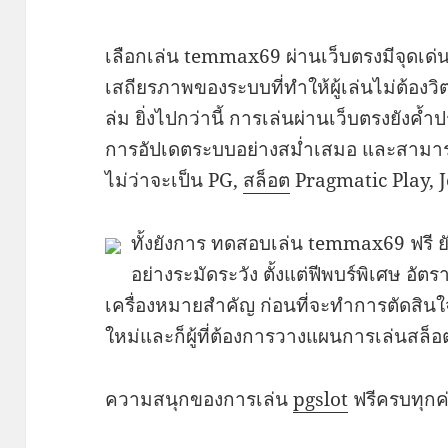
เลือกเล่น temmax69 ผ่านเว็บตรงมีจุดเด
เสถียรภาพของระบบที่ทำให้ผู้เล่นไม่ต้อง
ล่ม ยิ่งไปกว่านี้ การเล่นผ่านเว็บตรงยังค้ำ
การอัปเดตระบบอย่างสม่ำเสมอ และสามาร
ไม่ว่าจะเป็น PG,
สล็อต
Pragmatic Play, J
ทั้งยังการ ทดสอบเล่น temmax69 ฟรี ยั
อย่างระมัดระวัง ตั้งแต่ฟีพบร์พิเศษ อัต
เครื่องหมายสำคัญ ก่อนที่จะทำการตัดสินใจล
ใหม่และก็ผู้ที่ต้องการวางแผนการเล่นสล็อ
ความสนุกของการเล่น
pgslot
ฟรีครบทุกค