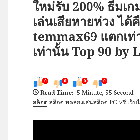
ใหม่รับ 200% ธีมเกม
เล่นเสียหายห่วง ได้
temmax69 แตกเท่า
เท่านั้น Top 90 by
0
0
0
0
Read Time:
5 Minute, 55 Second
สล็อต
สล็อต ทดลองเล่นสล็อต PG ฟรี เว็บไ