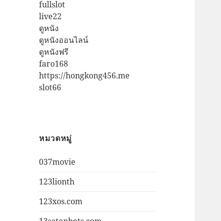
fullslot
live22
ดูหนัง
ดูหนังออนไลน์
ดูหนังฟรี
faro168
https://hongkong456.me
slot66
หมวดหมู่
037movie
123lionth
123xos.com