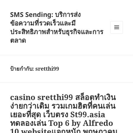
SMS Sending: บริการส่ง
ข้อความที่รวดเร็วและมี
ประสิทธิภาพสำหรับธุรกิจและการ
เมนู
ตลาด
และวิด
เจ็ต
ป้ายกำกับ:
sretthi99
casino sretthi99 สล็อตทำเงิน
ง่ายกว่าเดิม รวมเกมฮิตที่คนเล่น
เยอะที่สุด เว็บตรง St99.asia
ทดลองเล่น Top 6 by Alfredo
10 websiteแจกหนัก พฤษภาคม