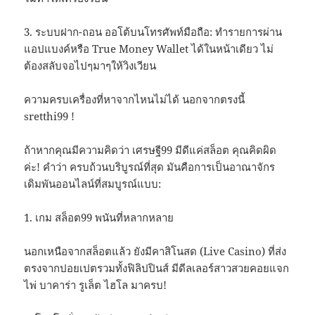
3. ระบบฝาก-ถอน ออโต้บนโทรศัพท์มือถือ: ทำรายการผ่าน
แอปแบงค์หรือ True Money Wallet ได้ในหน้าเดียว ไม่
ต้องสลับจอไปๆมาๆให้วิงเวียน
ความครบเครื่องที่หาจากไหนไม่ได้ นอกจากตรงนี้
sretthi99 !
ถ้าหากคุณมีความคิดว่า เศรษฐี99 มีดีแค่สล็อต คุณคิดผิด
ค่ะ! คำว่า ครบถ้วนบริบูรณ์ที่สุด มันคือการเป็นอาณาจักร
เดิมพันออนไลน์ที่สมบูรณ์แบบ:
1. เกม สล็อต99 พนันที่หลากหลาย
นอกเหนือจากสล็อตแล้ว ยังมีคาสิโนสด (Live Casino) ที่ส่ง
ตรงจากปอยเปตรวมทั้งฟิลิปปินส์ มีดีลเลอร์สาวสวยคอยแจก
ไพ่ บาคาร่า รูเล็ต ไฮโล มาครบ!