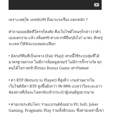
เพราะเหตุใด sretthi99 ถึงมาแรงเรื่อง แตกหนัก ?
คำถามยอดฮิตที่ใครๆก็สงสัย คือเว็บไซต์ไหนๆก็กล่าวว่าตัว
เองแตกง่าย แล้ว สล็อต99 ต่างจากที่อื่นๆยังไง? มาค่ะ สักครู่
จะเหลาให้ฟังแบบหมดเปลือก
• อัลกอริทึมที่เป็นกลาง (Fair Play): ตรงนี้ใช้ระบบสุ่มที่ได้
มาตรฐานสากล ไม่มีการล็อคยูสเซอร์ ไม่มีการกั๊กรางวัล ทุก
คนได้โอกาสเข้าถึงรอบ Bonus Game เท่ากันหมด
• ค่า RTP (Return to Player) ที่สูงลิ่ว: เกมส่วนมากใน
เว็บไซต์มีค่า RTP สูงขึ้นยิ่งกว่า 96-98% แปลว่าในระยะยาว
ช่องทางที่เงินจะไหลกลับเข้ากระเป๋าผู้เล่นมีสูงมากมาย
• ค่ายเกมระดับโลก: รวมแบรนด์ดังอย่าง PG Soft, Joker
Gaming, Pragmatic Play รวมทั้งอีกเยอะ ซึ่งค่ายเหล่านี้เขา