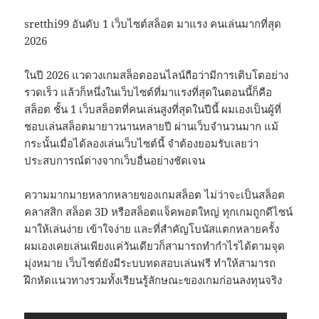
sretthi99 อันดับ 1 เว็บไซต์สล็อต มาแรง คนเล่นมากที่สุด
2026
ในปี 2026 แวดวงเกมสล็อตออนไลน์ถือว่ามีการเติบโตอย่าง
รวดเร็ว แล้วก็หนึ่งในเว็บไซต์ที่มาแรงที่สุดในตอนนี้ก็คือ
สล็อต ชั้น 1 เว็บสล็อตที่คนเล่นสูงที่สุดในปีนี้ ผมเองเป็นผู้ที่
ชอบเล่นสล็อตมายาวนานหลายปี ผ่านเว็บจำนวนมาก แม้
กระนั้นเมื่อได้ลองเล่นเว็บไซต์นี้ จำต้องยอมรับเลยว่า
ประสบการณ์ต่างจากเว็บอื่นอย่างชัดเจน
ความมากมายหลากหลายของเกมสล็อต ไม่ว่าจะเป็นสล็อต
คลาสสิก สล็อต 3D หรือสล็อตแจ็คพอตใหญ่ ทุกเกมถูกดีไซน์
มาให้เล่นง่าย เข้าใจง่าย และที่สำคัญโบนัสแตกหลายครั้ง
ผมเองเคยเล่นเพียงแค่วันเดียวก็สามารถทำกำไรได้ตามจุด
มุ่งหมาย เว็บไซต์ยังมีระบบทดสอบเล่นฟรี ทำให้สามารถ
ฝึกหัดแนวทางรวมทั้งเรียนรู้ลักษณะของเกมก่อนลงทุนจริง