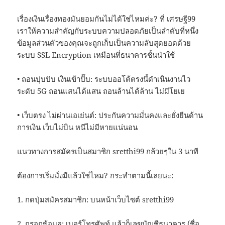
เรื่องเงินเรื่องทองมันยอมกันไม่ได้ใช่ไหมค่ะ? ที่ เศรษฐี99
เราให้ความสำคัญกับระบบความปลอดภัยเป็นลำดับที่หนึ่ง
ข้อมูลส่วนตัวของคุณจะถูกเก็บเป็นความลับสุดยอดด้วย
ระบบ SSL Encryption เหมือนที่ธนาคารชั้นนำใช้
• ถอนปุบปับ เงินเข้าปั๊บ: ระบบออโต้ตรงนี้ดำเนินงานไว
ระดับ 5G ถอนแสนได้แสน ถอนล้านได้ล้าน ไม่มีโยเย
• เว็บตรง ไม่ผ่านเอเย่นต์: ประกันความมั่นคงและยั่งยืนด้าน
การเงิน เว็บไม่บิน หนีไม่มีหายแน่นอน
แนวทางการสมัครเป็นสมาชิก sretthi99 กล้วยๆใน 3 นาที
ต้องการเริ่มมั่งมีแล้วใช่ไหม? กระทำตามนี้เลยนะ:
1. กดปุ่มสมัครสมาชิก: บนหน้าเว็บไซต์ sretthi99
2. กรอกข้อมูล: เบอร์โทรศัพท์ แล้วก็เลขบัญชีธนาคาร (ชื่อ