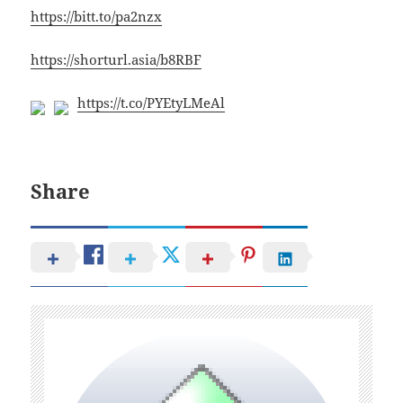
https://bitt.to/pa2nzx
https://shorturl.asia/b8RBF
https://t.co/PYEtyLMeAl
Share