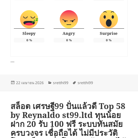
Sleepy
Angry
Surprise
0
%
0
%
0
%
…
เขียน
หมวด
ป้าย
22 เมษายน 2026
sretthi99
sretthi99
เมื่อ
หมู่
กำกับ
สล็อต เศรษฐี99 ปั่นแล้วดี Top 58
by Reynaldo st99.ltd ทุนน้อย
ฝาก 20 รับ 100 ฟรี ระบบทันสมัย
ครบวงจร เชื่อถือได้ ไม่มีประวัติ