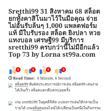
Sretthi99 31 สิงหาคม 68 สล็อต
ยกทั้งคาสิโนมาไว้ในมือคุณ จ่าย
ไม่อั้นรับล้นๆ 1,000 แพลตฟอร์ม
แท้ มีใบรับรอง สล็อต ยิงปลา หวย
แทงบอล เศรษฐี99 มีบริการ
sretthi99 ครบกว่านี้ไม่มีอีกแล้ว
Top 73 by Lorna st99a.com
0
0
0
0
Read Time:
6 Minute, 6 Second
สล็อต99
สัมผัสประสบการณ์การเล่น สล็อต99 เล่นง่าย
ได้เงินเร็ว สล็อตแตกดีแตกบ่อยครั้ง
เกม sretthi99 ในยุคดิจิทัล แปลงการเล่นให้กลายเป็น
รายได้ เกม
สล็อต
ออนไลน์ได้เปลี่ยนเป็นหนึ่งในกิจกรรม