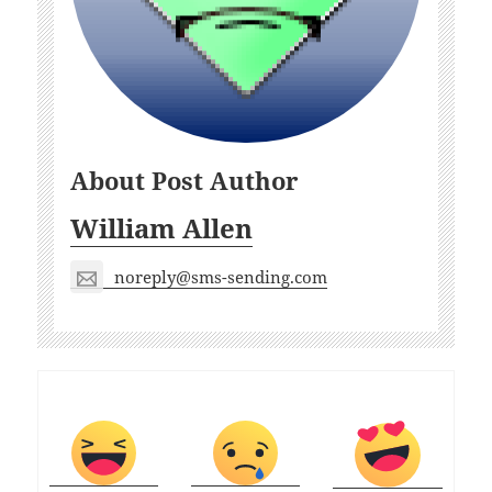
About Post Author
William Allen
noreply@sms-sending.com