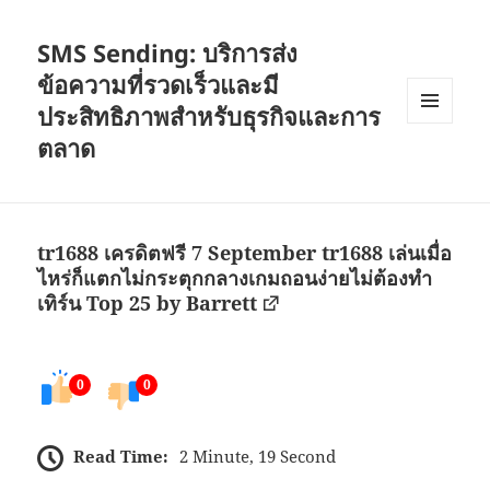
SMS Sending: บริการส่ง
ข้อความที่รวดเร็วและมี
ประสิทธิภาพสำหรับธุรกิจและการ
เมนู
ตลาด
และวิด
เจ็ต
tr1688 เครดิตฟรี 7 September tr1688 เล่นเมื่อ
ไหร่ก็แตกไม่กระตุกกลางเกมถอนง่ายไม่ต้องทำ
เทิร์น Top 25 by Barrett
0
0
Read Time:
2 Minute, 19 Second