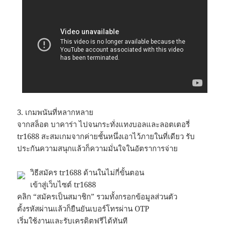
3. เกมพนันที่หลากหลาย
จากสล็อต บาคาร่า ไปจนกระทั่งแทงบอลและลอตเตอรี่
tr1688 สะสมเกมจากค่ายชั้นหนึ่งเอาไว้ภายในที่เดียว รับ
ประกันความสนุกแล้วก็ความมั่นใจในอัตราการจ่าย
วิธีสมัคร tr1688 ด้านในไม่กี่ขั้นตอน
เข้าสู่เว็บไซต์ tr1688
คลิก “สมัครเป็นสมาชิก” รวมทั้งกรอกข้อมูลส่วนตัว
ตั้งรหัสผ่านแล้วก็ยืนยันเบอร์โทรผ่าน OTP
เริ่มใช้งานและรับเครดิตฟรีได้ทันที