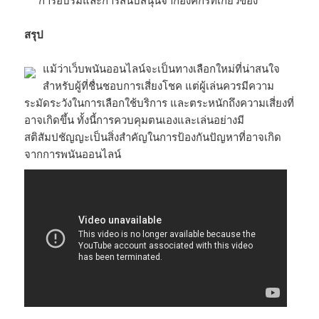
การอบรมและการสนับสนุนจากองค์กรที่เกี่ยวข้อง
สรุป
แม้ว่าเว็บพนันออนไลน์จะเป็นทางเลือกใหม่ที่น่าสนใจ
สำหรับผู้ที่ชื่นชอบการเสี่ยงโชค แต่ผู้เล่นควรมีความ
ระมัดระวังในการเลือกใช้บริการ และตระหนักถึงความเสี่ยงที่
อาจเกิดขึ้น ทั้งนี้การควบคุมตนเองและเล่นอย่างมี
สติสัมปชัญญะเป็นสิ่งสำคัญในการป้องกันปัญหาที่อาจเกิด
จากการพนันออนไลน์