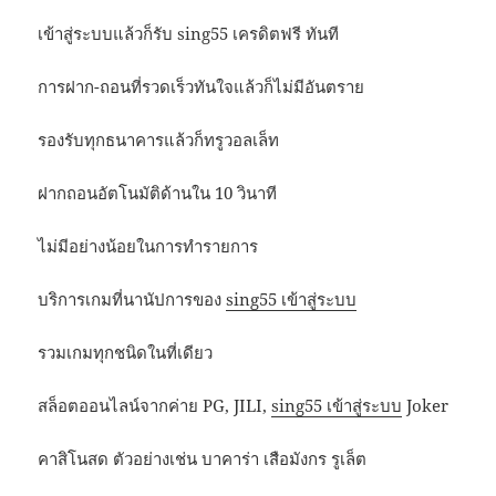
เข้าสู่ระบบแล้วก็รับ sing55 เครดิตฟรี ทันที
การฝาก-ถอนที่รวดเร็วทันใจแล้วก็ไม่มีอันตราย
รองรับทุกธนาคารแล้วก็ทรูวอลเล็ท
ฝากถอนอัตโนมัติด้านใน 10 วินาที
ไม่มีอย่างน้อยในการทำรายการ
บริการเกมที่นานัปการของ
sing55 เข้าสู่ระบบ
รวมเกมทุกชนิดในที่เดียว
สล็อตออนไลน์จากค่าย PG, JILI,
sing55 เข้าสู่ระบบ
Joker
คาสิโนสด ตัวอย่างเช่น บาคาร่า เสือมังกร รูเล็ต