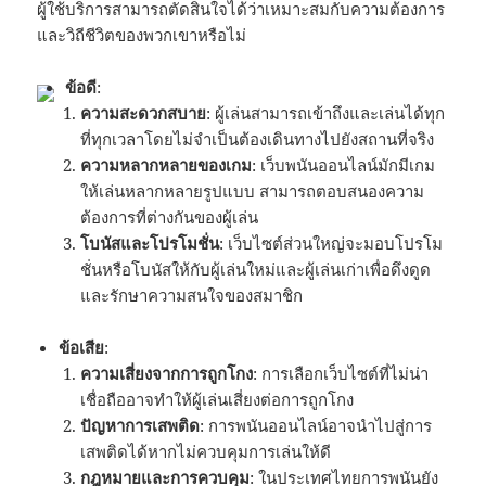
ผู้ใช้บริการสามารถตัดสินใจได้ว่าเหมาะสมกับความต้องการ
และวิถีชีวิตของพวกเขาหรือไม่
ข้อดี
:
ความสะดวกสบาย
: ผู้เล่นสามารถเข้าถึงและเล่นได้ทุก
ที่ทุกเวลาโดยไม่จำเป็นต้องเดินทางไปยังสถานที่จริง
ความหลากหลายของเกม
: เว็บพนันออนไลน์มักมีเกม
ให้เล่นหลากหลายรูปแบบ สามารถตอบสนองความ
ต้องการที่ต่างกันของผู้เล่น
โบนัสและโปรโมชั่น
: เว็บไซต์ส่วนใหญ่จะมอบโปรโม
ชั่นหรือโบนัสให้กับผู้เล่นใหม่และผู้เล่นเก่าเพื่อดึงดูด
และรักษาความสนใจของสมาชิก
ข้อเสีย
:
ความเสี่ยงจากการถูกโกง
: การเลือกเว็บไซต์ที่ไม่น่า
เชื่อถืออาจทำให้ผู้เล่นเสี่ยงต่อการถูกโกง
ปัญหาการเสพติด
: การพนันออนไลน์อาจนำไปสู่การ
เสพติดได้หากไม่ควบคุมการเล่นให้ดี
กฎหมายและการควบคุม
: ในประเทศไทยการพนันยัง